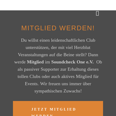
M
I
T
G
L
I
E
D
W
E
R
D
E
N
!
Du willst einen leidenschaftlichen Club
unterstützen, der mit viel Herzblut
Veranstaltungen auf die Beine stellt? Dann
werde
Mitglied
im
Soundcheck One e.V.
Ob
als passiver Supporter zur Erhaltung dieses
tollen Clubs oder auch aktives Mitglied für
Events. Wir freuen uns immer über
sympathischen Zuwachs!
JETZT MITGLIED