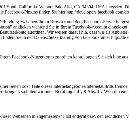
1601 South California Avenue, Palo Alto, CA 94304, USA integriert.
die Facebook-Plugins finden Sie hier:http://developers.facebook.com/do
Verbindung zwischen Ihrem Browser und dem Facebook-Server hergestellt
tton" anklicken während Sie in Ihrem Facebook-Account eingeloggt sin
nutzerkonto zuordnen. Wir weisen darauf hin, dass wir als Anbieter d
 finden Sie in der Datenschutzerklärung von facebook unter http://de
Ihrem Facebook-Nutzerkonto zuordnen kann, loggen Sie sich bitte au
elner Seiten oder Teile dieses Internetangebotes/Internetauftritts frem
vorbringen, so bitten wir unter Berufung auf § 8 Abs. 4 UWG, um eine
 dieser Webseiten in angemessener Frist entfernt bzw. den rechtlichen 